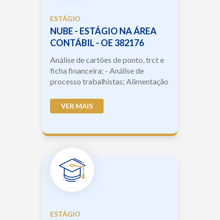
ESTÁGIO
NUBE - ESTÁGIO NA ÁREA
CONTÁBIL - OE 382176
Análise de cartões de ponto, trct e
ficha financeira; - Análise de
processo trabalhistas; Alimentação
do sistema; Elaboração de cálculos;
Acompanhamen...
VER MAIS
ESTÁGIO