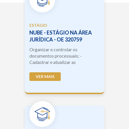
ESTÁGIO
NUBE - ESTÁGIO NA ÁREA
JURÍDICA - OE 320759
Organizar e controlar os
documentos processuais; -
Cadastrar e atualizar as
informações no sistema de gestão
de processos; - Acompanhar os
VER MAIS
prazos proc...